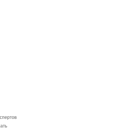
кспертов
ать