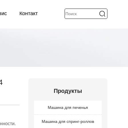
вис
Контакт
4
Продукты
Машина для печенья
Машина для спринг-роллов
нности.