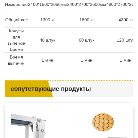
Измерение
2400*1500*2050мм
2400*2700*2600мм
4800*2700*260
Общий вес
1300 кг
1800 кг
4300 кг
Конусы
для
40 штук
60 штук
120 штук
выпечки/
Время
Время
1 мин
1 мин
1 мин
выпечки
сопутствующие продукты