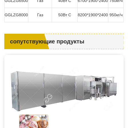
GGLZG6500
Газ
40Вт C
6700*1900*2400
750кг/ч
GGLZG8000
Газ
50Вт C
8200*1900*2400
950кг/ч
сопутствующие продукты